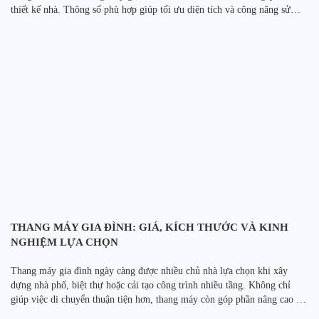
thiết kế nhà. Thông số phù hợp giúp tối ưu diện tích và công năng sử
dụng. Đồng thời, việc tính toán sớm giúp hạn […]
THANG MÁY GIA ĐÌNH: GIÁ, KÍCH THƯỚC VÀ KINH
NGHIỆM LỰA CHỌN
Thang máy gia đình ngày càng được nhiều chủ nhà lựa chọn khi xây
dựng nhà phố, biệt thự hoặc cải tạo công trình nhiều tầng. Không chỉ
giúp việc di chuyển thuận tiện hơn, thang máy còn góp phần nâng cao giá
trị sử dụng và tính thẩm mỹ của ngôi nhà. Tuy nhiên, […]