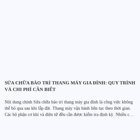
SỬA CHỮA BẢO TRÌ THANG MÁY GIA ĐÌNH: QUY TRÌNH
VÀ CHI PHÍ CẦN BIẾT
Nội dung chính Sửa chữa bảo trì thang máy gia đình là công việc không
thể bỏ qua sau khi lắp đặt. Thang máy vận hành liên tục theo thời gian.
Các bộ phận cơ khí và điện tử đều cần được kiểm tra định kỳ. Nhiều chủ
nhà chỉ gọi sửa chữa khi thang máy […]