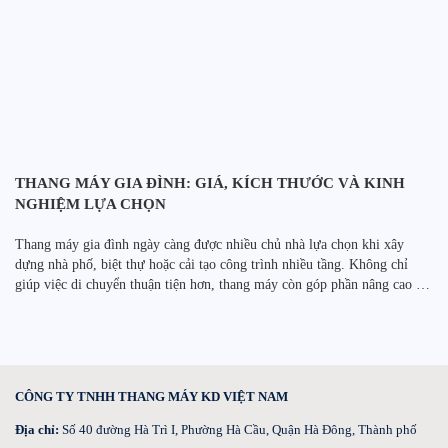
THANG MÁY GIA ĐÌNH: GIÁ, KÍCH THƯỚC VÀ KINH
NGHIỆM LỰA CHỌN
Thang máy gia đình ngày càng được nhiều chủ nhà lựa chọn khi xây
dựng nhà phố, biệt thự hoặc cải tạo công trình nhiều tầng. Không chỉ
giúp việc di chuyển thuận tiện hơn, thang máy còn góp phần nâng cao giá
trị sử dụng và tính thẩm mỹ của ngôi nhà. Tuy nhiên, […]
CÔNG TY TNHH THANG MÁY KD VIỆT NAM
Địa chỉ:
Số 40 đường Hà Trì I, Phường Hà Cầu, Quận Hà Đông, Thành phố